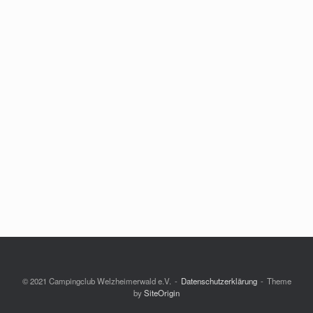
© 2021 Campingclub Welzheimerwald e.V.
Datenschutzerklärung
Theme
by
SiteOrigin