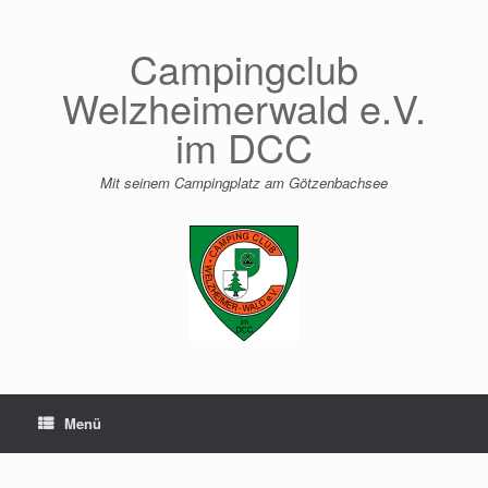
Zum
Inhalt
springen
Campingclub
Welzheimerwald e.V.
im DCC
Mit seinem Campingplatz am Götzenbachsee
Menü