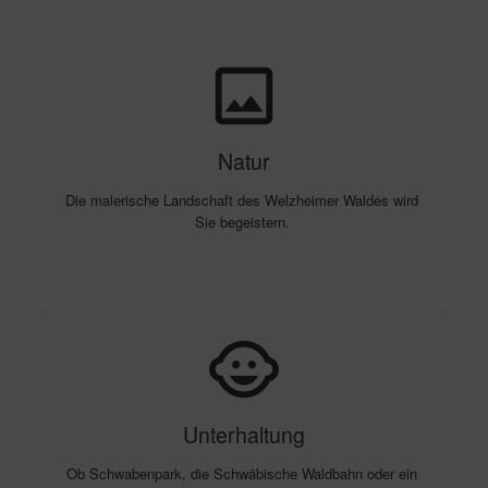
insert_photo
Natur
Die malerische Landschaft des Welzheimer Waldes wird 
Sie begeistern. 
child_care
Unterhaltung
Ob Schwabenpark, die Schwäbische Waldbahn oder ein 