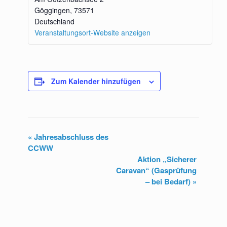
Göggingen
,
73571
Deutschland
Veranstaltungsort-Website anzeigen
Zum Kalender hinzufügen
«
Jahresabschluss des
V
CCWW
Aktion „Sicherer
e
Caravan“ (Gasprüfung
r
– bei Bedarf)
»
a
n